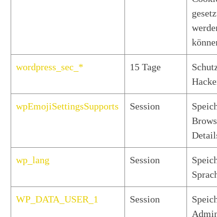
gesetz
werde
könne
wordpress_sec_*
15 Tage
Schut
Hacke
wpEmojiSettingsSupports
Session
Speich
Brows
Detail
wp_lang
Session
Speich
Sprac
WP_DATA_USER_1
Session
Speich
Admi