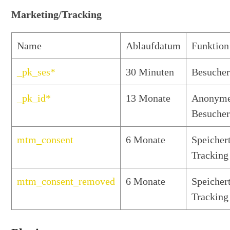
Marketing/Tracking
Name
Ablaufdatum
Funktion
_pk_ses*
30 Minuten
Besucher
_pk_id*
13 Monate
Anonym
Besuche
mtm_consent
6 Monate
Speicher
Tracking
mtm_consent_removed
6 Monate
Speicher
Tracking